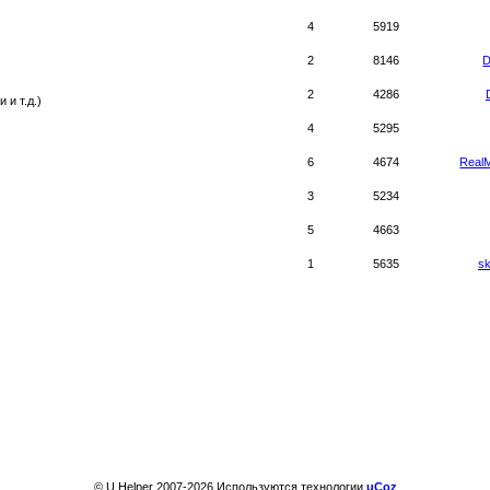
4
5919
2
8146
D
2
4286
 и т.д.)
4
5295
6
4674
Real
3
5234
5
4663
1
5635
s
© U.Helper 2007-2026 
Используются технологии
uCoz