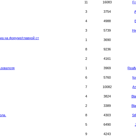
11
16083
Fr
3
3754
4
4988
3
5739
Hw
ма на форуме/главной ст
1
3690
8
9236
2
4161
ьзователя
1
3969
Real
6
5760
fo
7
10082
А
4
3824
Bl
2
3389
Bl
ола.
8
4303
S
5
6490
9
4243