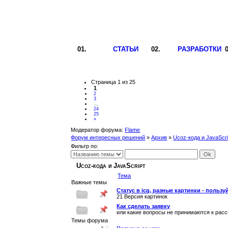
СТАТЬИ
РАЗРАБОТКИ
Страница
1
из 
25
1
2
3
…
24
25
»
Модератор форума:
Flame
Форум интересных решений
»
Архив
»
Ucoz-кода и JavaScri
Фильтр по:
Ucoz-кода и JavaScript
Тема
Важные темы
Статус в icq, разные картинки - пользу
21 Версия картинок
Как сделать заявку
или какие вопросы не принимаются к рас
Темы форума