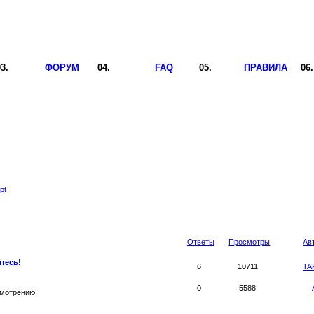
ФОРУМ
FAQ
ПРАВИЛА
pt
Ответы
Просмотры
Ав
йтесь!
6
10711
TA
0
5588
смотрению