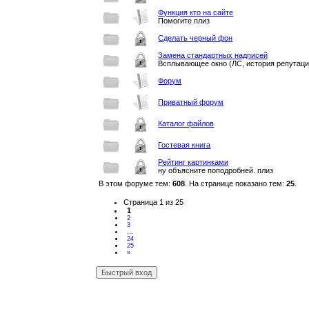
Функция кто на сайте
Помогите плиз
Сделать черный фон
Замена стандартных надписей
Всплывающее окно (ЛС, история репутации
Форум
Приватный форум
Каталог файлов
Гостевая книга
Рейтинг картинками
ну объясните поподробней. плиз
В этом форуме тем:
608
. На странице показано тем:
25
.
Страница
1
из 
25
1
2
3
…
24
25
»