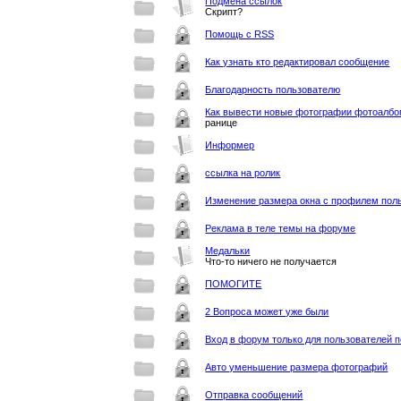
Подмена ссылок
Скрипт?
Помощь с RSS
Как узнать кто редактировал сообщение
Благодарность пользователю
Как вывести новые фотографии фотоалбо
ранице
Информер
ссылка на ролик
Изменение размера окна с профилем пол
Реклама в теле темы на форуме
Медальки
Что-то ничего не получается
ПОМОГИТЕ
2 Вопроса может уже были
Вход в форум только для пользователей п
Авто уменьшение размера фотографий
Отправка сообщений