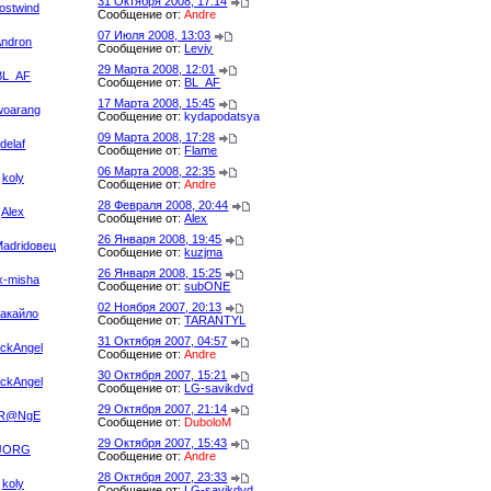
31 Октября 2008, 17:14
ostwind
Сообщение от:
Andre
07 Июля 2008, 13:03
Andron
Сообщение от:
Leviy
29 Марта 2008, 12:01
BL_AF
Сообщение от:
BL_AF
17 Марта 2008, 15:45
oarang
Сообщение от:
kydapodatsya
09 Марта 2008, 17:28
delaf
Сообщение от:
Flame
06 Марта 2008, 22:35
koly
Сообщение от:
Andre
28 Февраля 2008, 20:44
Alex
Сообщение от:
Alex
26 Января 2008, 19:45
Madridовец
Сообщение от:
kuzjma
26 Января 2008, 15:25
x-misha
Сообщение от:
subONE
02 Ноября 2007, 20:13
такайло
Сообщение от:
TARANTYL
31 Октября 2007, 04:57
ackAngel
Сообщение от:
Andre
30 Октября 2007, 15:21
ackAngel
Сообщение от:
LG-savikdvd
29 Октября 2007, 21:14
tR@NgE
Сообщение от:
DuboloM
29 Октября 2007, 15:43
JORG
Сообщение от:
Andre
28 Октября 2007, 23:33
koly
Сообщение от:
LG-savikdvd