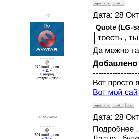
Дата:
28 Окт
koly
Quote
(
LG-s
тоесть , т
Да можно та
● ● ● ● ●
Добавлено
272 сообщения
----------------
« 11 »
0
наград
Статус:
Offline
Вот просто 
Вот мой сай
Дата:
28 Окт
LG-savikdvd
● ● ● ● ●
Подробнее ...
301 сообщение
Ладно , буд
« 34 »