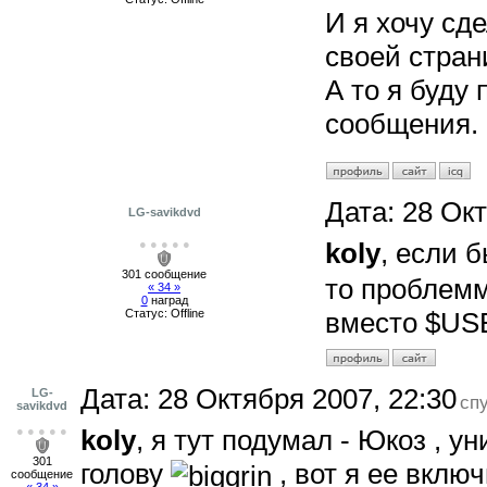
И я хочу сд
своей стран
А то я буду 
сообщения.
Дата:
28 Окт
LG-savikdvd
● ● ● ● ●
koly
, если
301 сообщение
то проблемм
« 34 »
0
наград
вместо $USE
Статус:
Offline
Дата:
28 Октября 2007, 22:30
LG-
cп
savikdvd
● ● ● ● ●
koly
, я тут подумал - Юкоз , 
301
голову
, вот я ее включ
сообщение