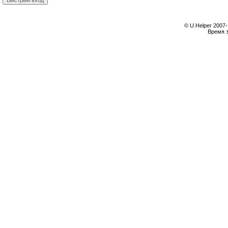
© U.Helper 2007-
Время з