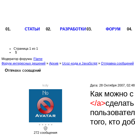
СТАТЬИ
РАЗРАБОТКИ
ФОРУМ
Страница
1
из 
1
1
Модератор форума:
Flame
Форум интересных решений
»
Архив
»
Ucoz-кода и JavaScript
»
Отправка сообщений
Отправка сообщений
koly
Дата:
28 Октября 2007, 02:48
Как можно с
</a>
сделать
пользовател
того, кто до
● ● ● ● ●
272 сообщения