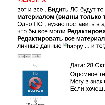
вот и все . Видить ЛС будут те
материалом (видны только т
Одно НО , нужно поставить в 
что бы все могли 
Редактиров
Редактировать все материа
личные данные
... и т
Дата:
28 Окт
koly
Огромное те
Могу в знак
Если хочешь
● ● ● ● ●
272 сообщения