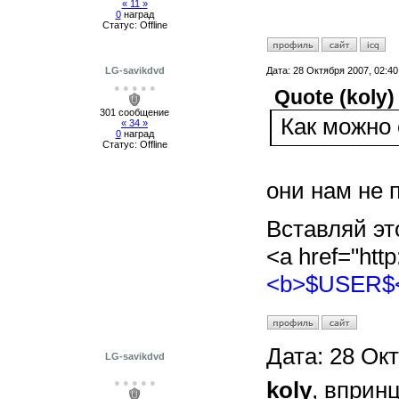
« 11 »
0
наград
Статус:
Offline
LG-savikdvd
Дата:
28 Октября 2007, 02:40
● ● ● ● ●
Quote
(
koly
)
301 сообщение
Как можно
« 34 »
0
наград
Статус:
Offline
они нам не 
Вставляй это
<a href="http:
<b>$USER$
Дата:
28 Окт
LG-savikdvd
● ● ● ● ●
koly
, впринц