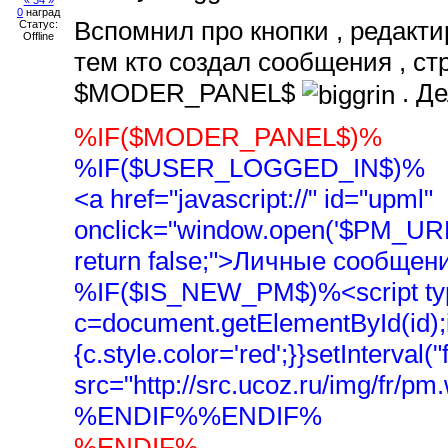
« 34 »
0
наград
Вспомнил про кнопки , редакти
Статус:
Offline
тем кто создал сообщения , стр
$MODER_PANEL$
. Де
%IF($MODER_PANEL$)%
%IF($USER_LOGGED_IN$)%
<a href="javascript://" id="upml" 
onclick="window.open('$PM_URL$'
return false;">Личные сообщ
%IF($IS_NEW_PM$)%<script type="t
c=document.getElementById(id);if 
{c.style.color='red';}}setInterval(
src="http://src.ucoz.ru/img/fr/p
%ENDIF%%ENDIF%
%ENDIF%