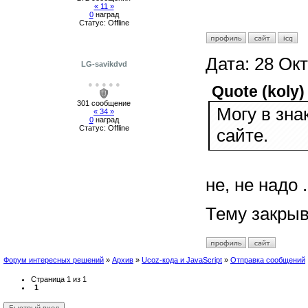
« 11 »
0
наград
Статус:
Offline
Дата:
28 Окт
LG-savikdvd
● ● ● ● ●
Quote
(
koly
)
301 сообщение
Могу в зна
« 34 »
0
наград
Статус:
Offline
сайте.
не, не надо . 
Тему закрыв
Форум интересных решений
»
Архив
»
Ucoz-кода и JavaScript
»
Отправка сообщений
Страница
1
из 
1
1