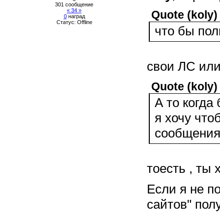
301 сообщение
« 34 »
Quote
(
koly
)
0
наград
Статус:
Offline
что бы пол
свои ЛС или 
Quote
(
koly
)
А то когда
я хочу что
сообщения
тоесть , ты
Если я не по
сайтов" пол