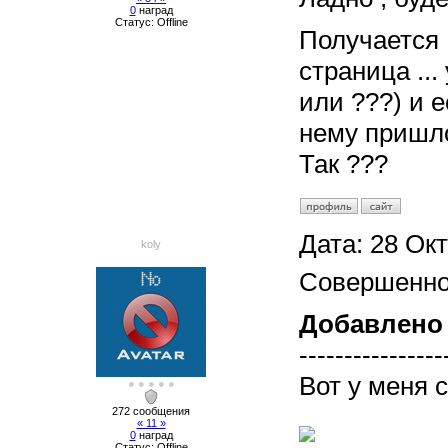
0
наград
Статус:
Offline
Получается ,
страница ...
или ???) и 
нему пришло
Так ???
Дата:
28 Окт
koly
Совершенно
Добавлено
----------------
Вот у меня 
● ● ● ● ●
272 сообщения
« 11 »
0
наград
Статус:
Offline